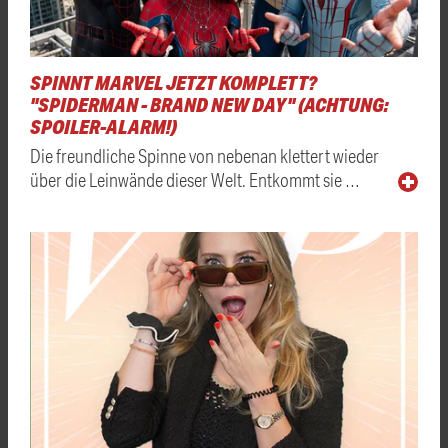
SPINNT MARVEL JETZT KOMPLETT?
"SPIDERMAN - BRAND NEW DAY" (ACHTUNG:
SPOILER-ALARM!)
Die freundliche Spinne von nebenan klettert wieder
über die Leinwände dieser Welt. Entkommt sie …