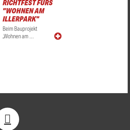
RICHTFEST FÜRS
"WOHNEN AM
ILLERPARK"
Beim Bauprojekt
„Wohnen am …