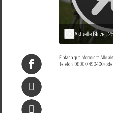
Aktuelle Blitzer, 
play_arrow
Einfach gut informiert: Alle 
Telefon (0800 0 490400) ode