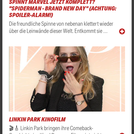
SPINNT MARVEL JETZT KOMPLETT?
"SPIDERMAN - BRAND NEW DAY" (ACHTUNG:
SPOILER-ALARM!)
Die freundliche Spinne von nebenan klettert wieder
über die Leinwände dieser Welt. Entkommt sie …
LINKIN PARK KINOFILM
🎬🎸 Linkin Park bringen ihre Comeback-