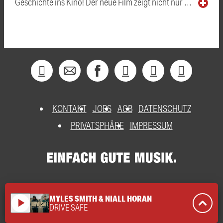
Geschichte ins Kino! Der neue Film zeigt nicht nur …
KONTAKT
JOBS
AGB
DATENSCHUTZ
PRIVATSPHÄRE
IMPRESSUM
MYLES SMITH & NIALL HORAN
play_arrow
DRIVE SAFE