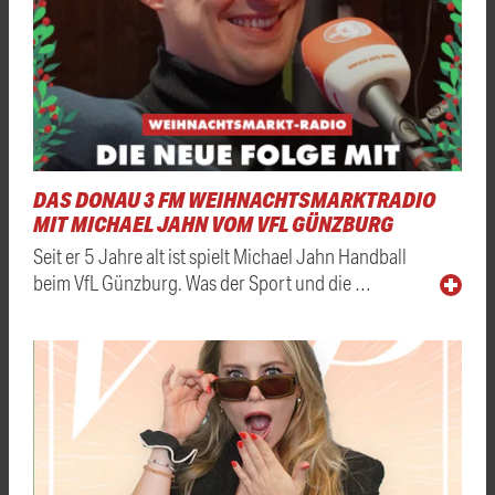
DAS DONAU 3 FM WEIHNACHTSMARKTRADIO
MIT MICHAEL JAHN VOM VFL GÜNZBURG
Seit er 5 Jahre alt ist spielt Michael Jahn Handball
beim VfL Günzburg. Was der Sport und die …