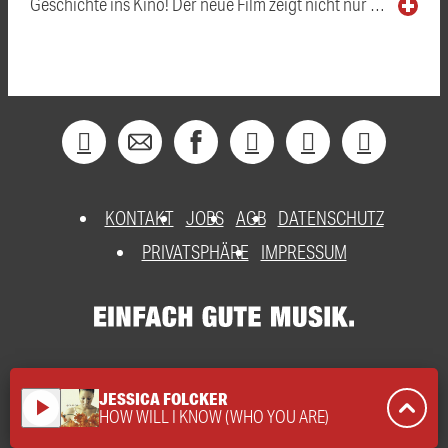
Geschichte ins Kino! Der neue Film zeigt nicht nur …
KONTAKT
JOBS
AGB
DATENSCHUTZ
PRIVATSPHÄRE
IMPRESSUM
JESSICA FOLCKER
play_arrow
HOW WILL I KNOW (WHO YOU ARE)