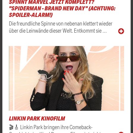
SPINNT MARVEL JETZT KOMPLETT?
"SPIDERMAN - BRAND NEW DAY" (ACHTUNG:
SPOILER-ALARM!)
Die freundliche Spinne von nebenan klettert wieder
über die Leinwände dieser Welt. Entkommt sie …
LINKIN PARK KINOFILM
🎬🎸 Linkin Park bringen ihre Comeback-