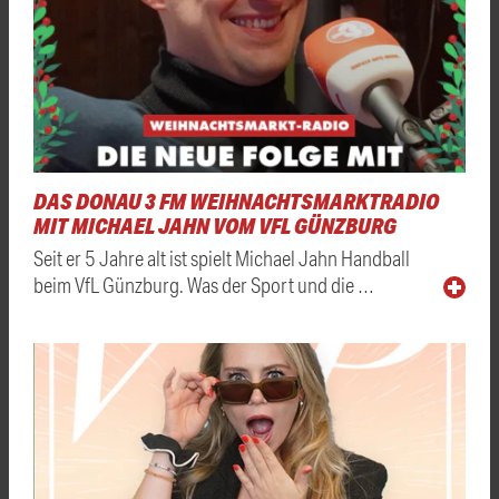
DAS DONAU 3 FM WEIHNACHTSMARKTRADIO
MIT MICHAEL JAHN VOM VFL GÜNZBURG
Seit er 5 Jahre alt ist spielt Michael Jahn Handball
beim VfL Günzburg. Was der Sport und die …