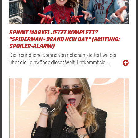
SPINNT MARVEL JETZT KOMPLETT?
"SPIDERMAN - BRAND NEW DAY" (ACHTUNG:
SPOILER-ALARM!)
Die freundliche Spinne von nebenan klettert wieder
über die Leinwände dieser Welt. Entkommt sie …