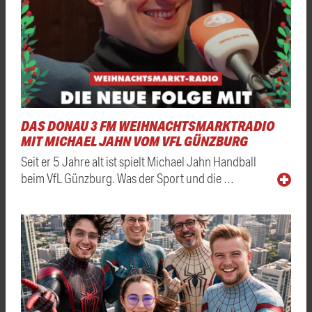
DAS DONAU 3 FM WEIHNACHTSMARKTRADIO
MIT MICHAEL JAHN VOM VFL GÜNZBURG
Seit er 5 Jahre alt ist spielt Michael Jahn Handball
beim VfL Günzburg. Was der Sport und die …