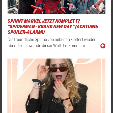
SPINNT MARVEL JETZT KOMPLETT?
"SPIDERMAN - BRAND NEW DAY" (ACHTUNG:
SPOILER-ALARM!)
Die freundliche Spinne von nebenan klettert wieder
über die Leinwände dieser Welt. Entkommt sie …