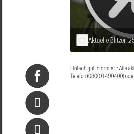
Aktuelle Blitzer, 
play_arrow
Einfach gut informiert: Alle 
Telefon (0800 0 490400) ode