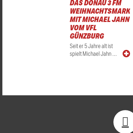
DAS DONAU 3 FM
WEIHNACHTSMARKT
MIT MICHAEL JAHN
VOM VFL
GÜNZBURG
Seit er 5 Jahre alt ist
spielt Michael Jahn …