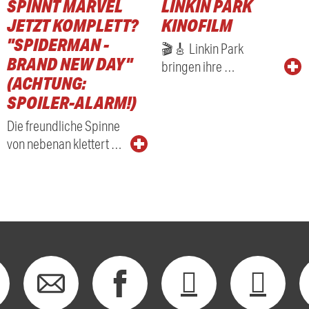
SPINNT MARVEL
LINKIN PARK
RADIO
JETZT KOMPLETT?
KINOFILM
"SPIDERMAN -
🎬🎸 Linkin Park
BRAND NEW DAY"
bringen ihre …
(ACHTUNG:
SPOILER-ALARM!)
Die freundliche Spinne
von nebenan klettert …