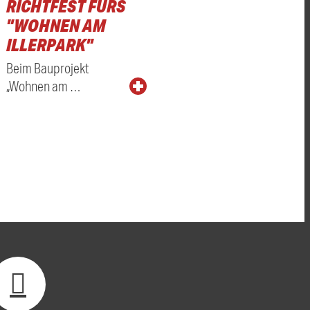
RICHTFEST FÜRS
"WOHNEN AM
ILLERPARK"
Beim Bauprojekt
„Wohnen am …