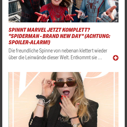
SPINNT MARVEL JETZT KOMPLETT?
"SPIDERMAN - BRAND NEW DAY" (ACHTUNG:
SPOILER-ALARM!)
Die freundliche Spinne von nebenan klettert wieder
über die Leinwände dieser Welt. Entkommt sie …