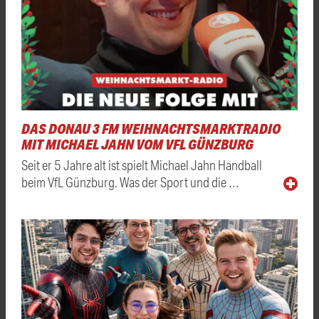
DAS DONAU 3 FM WEIHNACHTSMARKTRADIO
MIT MICHAEL JAHN VOM VFL GÜNZBURG
Seit er 5 Jahre alt ist spielt Michael Jahn Handball
beim VfL Günzburg. Was der Sport und die …