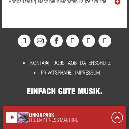
Rohbau fertig. Nach neun Monaten Bauzeit wurde …
KONTAKT
JOBS
AGB
DATENSCHUTZ
PRIVATSPHÄRE
IMPRESSUM
LINKIN PARK
play_arrow
THE EMPTINESS MACHINE