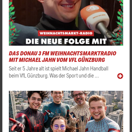
DAS DONAU 3 FM WEIHNACHTSMARKTRADIO
MIT MICHAEL JAHN VOM VFL GÜNZBURG
Seit er 5 Jahre alt ist spielt Michael Jahn Handball
beim VfL Günzburg. Was der Sport und die …