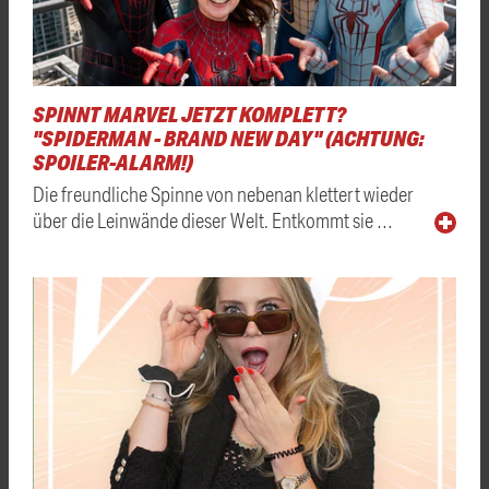
SPINNT MARVEL JETZT KOMPLETT?
"SPIDERMAN - BRAND NEW DAY" (ACHTUNG:
SPOILER-ALARM!)
Die freundliche Spinne von nebenan klettert wieder
über die Leinwände dieser Welt. Entkommt sie …