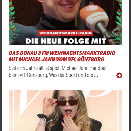
DAS DONAU 3 FM WEIHNACHTSMARKTRADIO
MIT MICHAEL JAHN VOM VFL GÜNZBURG
Seit er 5 Jahre alt ist spielt Michael Jahn Handball
beim VfL Günzburg. Was der Sport und die …