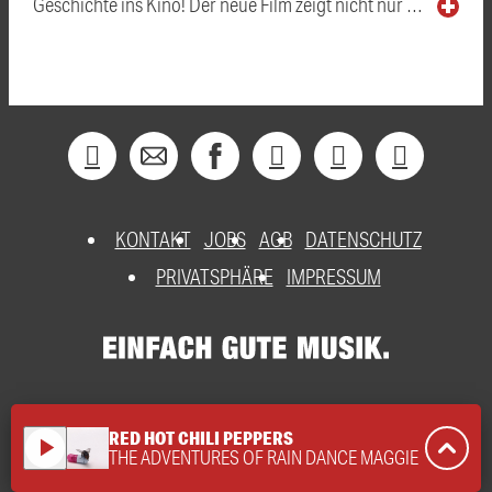
Geschichte ins Kino! Der neue Film zeigt nicht nur …
KONTAKT
JOBS
AGB
DATENSCHUTZ
PRIVATSPHÄRE
IMPRESSUM
RED HOT CHILI PEPPERS
play_arrow
THE ADVENTURES OF RAIN DANCE MAGGIE