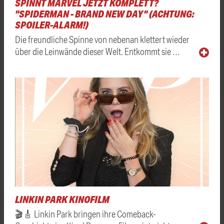
SPINNT MARVEL JETZT KOMPLETT?
"SPIDERMAN - BRAND NEW DAY" (ACHTUNG:
SPOILER-ALARM!)
Die freundliche Spinne von nebenan klettert wieder
über die Leinwände dieser Welt. Entkommt sie …
LINKIN PARK KINOFILM
🎬🎸 Linkin Park bringen ihre Comeback-