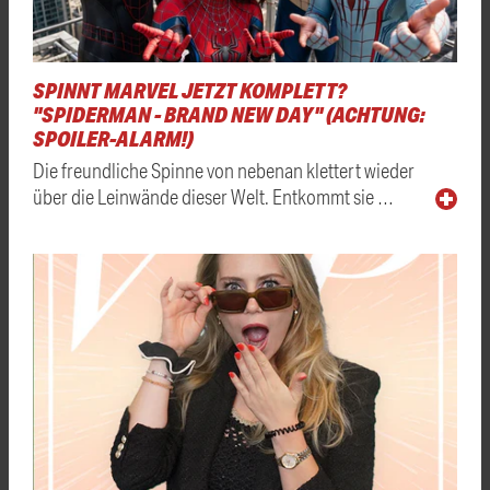
SPINNT MARVEL JETZT KOMPLETT?
"SPIDERMAN - BRAND NEW DAY" (ACHTUNG:
SPOILER-ALARM!)
Die freundliche Spinne von nebenan klettert wieder
über die Leinwände dieser Welt. Entkommt sie …