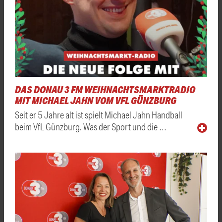
DAS DONAU 3 FM WEIHNACHTSMARKTRADIO
MIT MICHAEL JAHN VOM VFL GÜNZBURG
Seit er 5 Jahre alt ist spielt Michael Jahn Handball
beim VfL Günzburg. Was der Sport und die …