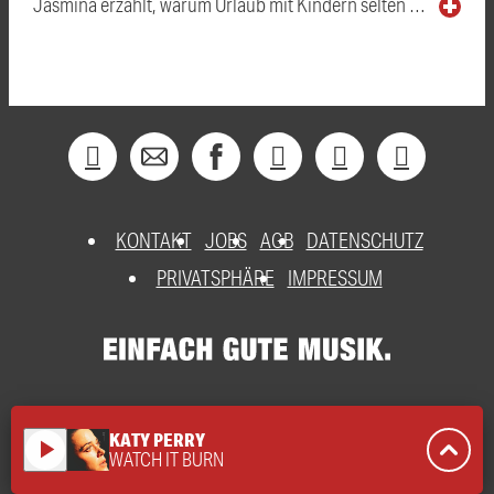
Jasmina erzählt, warum Urlaub mit Kindern selten …
KONTAKT
JOBS
AGB
DATENSCHUTZ
PRIVATSPHÄRE
IMPRESSUM
KATY PERRY
play_arrow
WATCH IT BURN