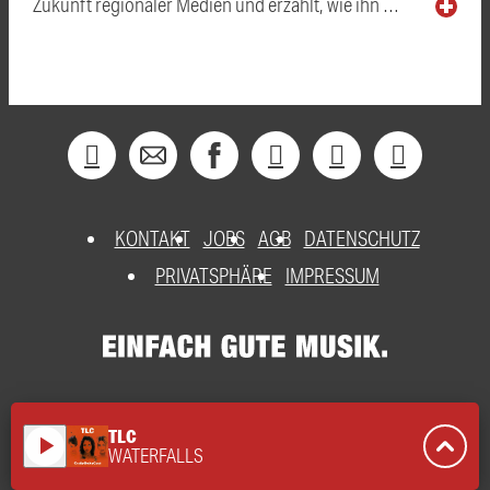
Zukunft regionaler Medien und erzählt, wie ihn …
KONTAKT
JOBS
AGB
DATENSCHUTZ
PRIVATSPHÄRE
IMPRESSUM
TLC
play_arrow
WATERFALLS