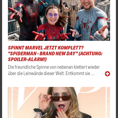
SPINNT MARVEL JETZT KOMPLETT?
"SPIDERMAN - BRAND NEW DAY" (ACHTUNG:
SPOILER-ALARM!)
Die freundliche Spinne von nebenan klettert wieder
über die Leinwände dieser Welt. Entkommt sie …