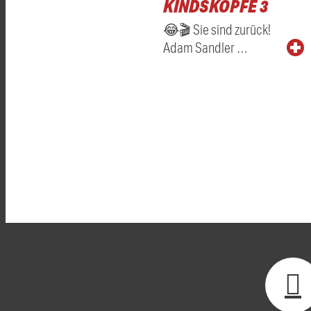
KINDSKÖPFE 3
😂🎬 Sie sind zurück!
Adam Sandler …