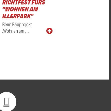
RICHTFEST FÜRS
"WOHNEN AM
ILLERPARK"
Beim Bauprojekt
„Wohnen am …