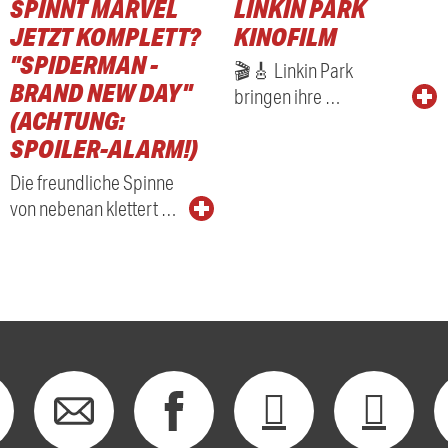
SPINNT MARVEL
LINKIN PARK
JETZT KOMPLETT?
KINOFILM
"SPIDERMAN -
🎬🎸 Linkin Park
BRAND NEW DAY"
bringen ihre …
(ACHTUNG:
SPOILER-ALARM!)
Die freundliche Spinne
von nebenan klettert …