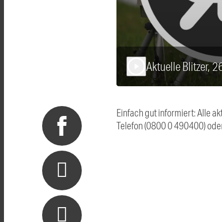
Aktuelle Blitzer, 
play_arrow
Einfach gut informiert: Alle 
Telefon (0800 0 490400) ode