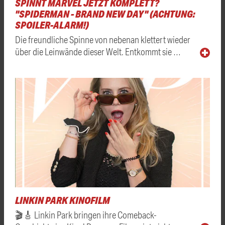
SPINNT MARVEL JETZT KOMPLETT?
"SPIDERMAN - BRAND NEW DAY" (ACHTUNG:
SPOILER-ALARM!)
Die freundliche Spinne von nebenan klettert wieder
über die Leinwände dieser Welt. Entkommt sie …
LINKIN PARK KINOFILM
🎬🎸 Linkin Park bringen ihre Comeback-