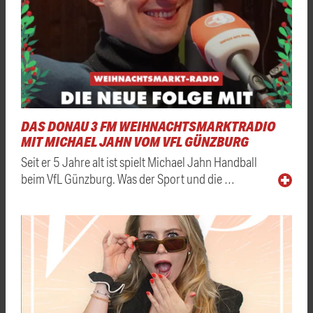
DAS DONAU 3 FM WEIHNACHTSMARKTRADIO
MIT MICHAEL JAHN VOM VFL GÜNZBURG
Seit er 5 Jahre alt ist spielt Michael Jahn Handball
beim VfL Günzburg. Was der Sport und die …