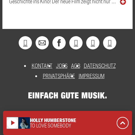
Geschichte ins Kino! Der neue Film zeigt nicht nur …
KONTAKT
JOBS
AGB
DATENSCHUTZ
PRIVATSPHÄRE
IMPRESSUM
HOLLY HUMBERSTONE
play_arrow
TO LOVE SOMEBODY