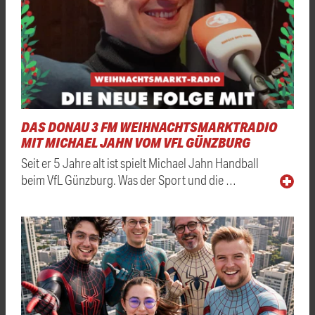
DAS DONAU 3 FM WEIHNACHTSMARKTRADIO
MIT MICHAEL JAHN VOM VFL GÜNZBURG
Seit er 5 Jahre alt ist spielt Michael Jahn Handball
beim VfL Günzburg. Was der Sport und die …