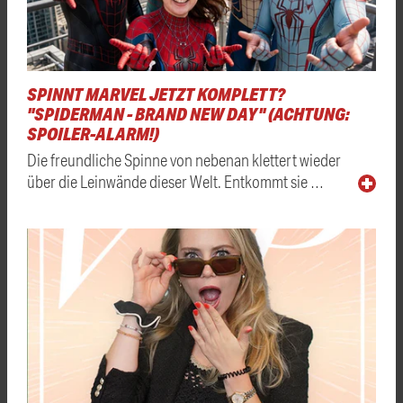
SPINNT MARVEL JETZT KOMPLETT?
"SPIDERMAN - BRAND NEW DAY" (ACHTUNG:
SPOILER-ALARM!)
Die freundliche Spinne von nebenan klettert wieder
über die Leinwände dieser Welt. Entkommt sie …