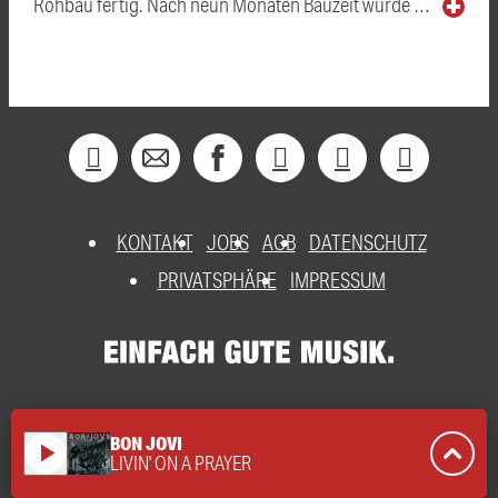
Rohbau fertig. Nach neun Monaten Bauzeit wurde …
KONTAKT
JOBS
AGB
DATENSCHUTZ
PRIVATSPHÄRE
IMPRESSUM
BON JOVI
play_arrow
LIVIN' ON A PRAYER