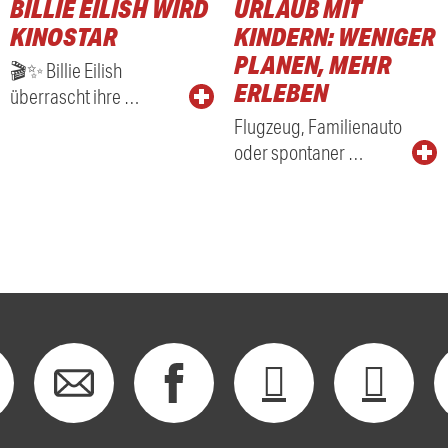
BILLIE EILISH WIRD
URLAUB MIT
KINOSTAR
KINDERN: WENIGER
PLANEN, MEHR
🎬✨ Billie Eilish
ERLEBEN
überrascht ihre …
Flugzeug, Familienauto
oder spontaner …