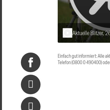
Aktuelle Blitzer, 
play_arrow
Einfach gut informiert: Alle 
Telefon (0800 0 490400) ode