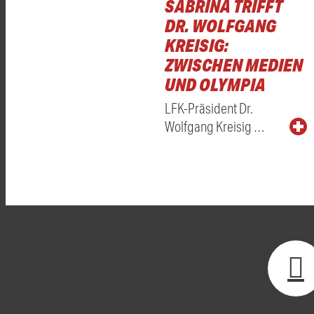
SABRINA TRIFFT
DR. WOLFGANG
KREISIG:
ZWISCHEN MEDIEN
UND OLYMPIA
LFK-Präsident Dr.
Wolfgang Kreisig …