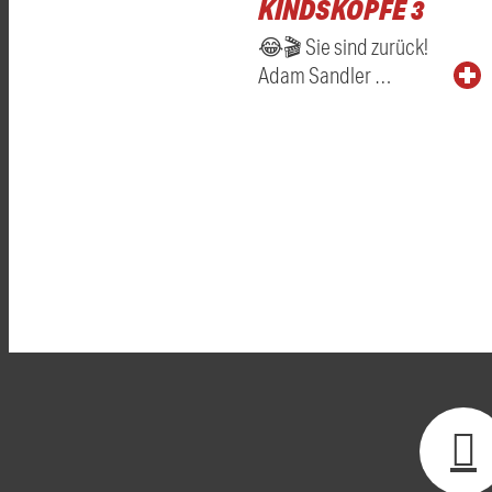
KINDSKÖPFE 3
😂🎬 Sie sind zurück!
Adam Sandler …