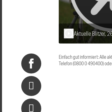
Aktuelle Blitzer, 
play_arrow
Einfach gut informiert: Alle 
Telefon (0800 0 490400) ode