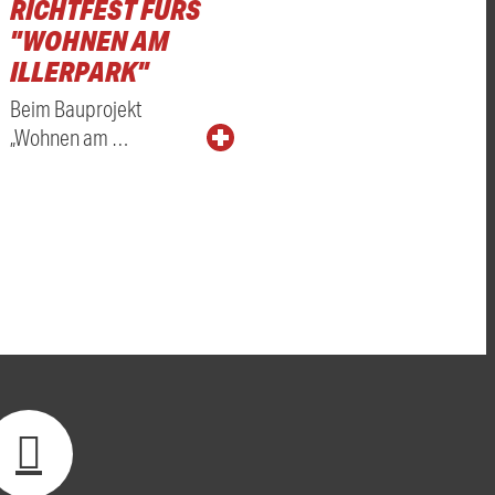
RICHTFEST FÜRS
"WOHNEN AM
ILLERPARK"
Beim Bauprojekt
„Wohnen am …