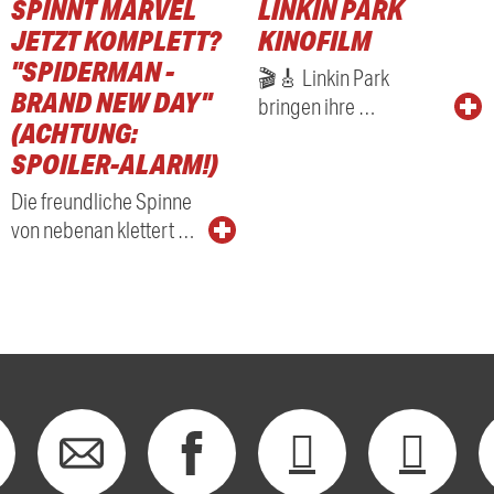
SPINNT MARVEL
LINKIN PARK
JETZT KOMPLETT?
KINOFILM
"SPIDERMAN -
🎬🎸 Linkin Park
BRAND NEW DAY"
bringen ihre …
(ACHTUNG:
SPOILER-ALARM!)
Die freundliche Spinne
von nebenan klettert …