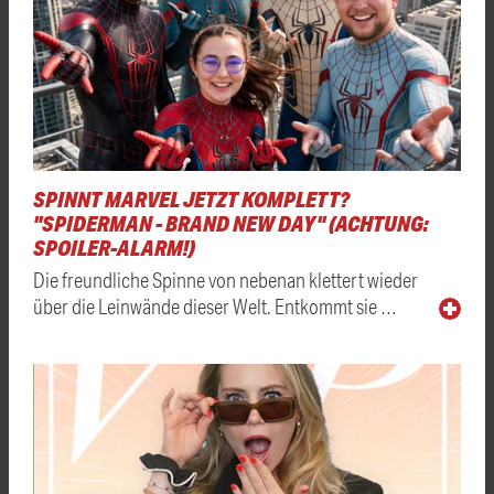
SPINNT MARVEL JETZT KOMPLETT?
"SPIDERMAN - BRAND NEW DAY" (ACHTUNG:
SPOILER-ALARM!)
Die freundliche Spinne von nebenan klettert wieder
über die Leinwände dieser Welt. Entkommt sie …