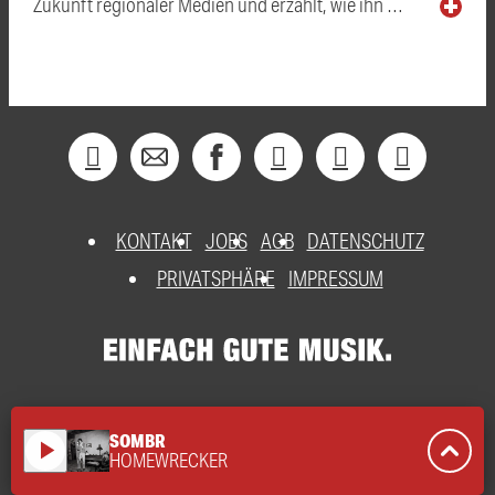
Zukunft regionaler Medien und erzählt, wie ihn …
KONTAKT
JOBS
AGB
DATENSCHUTZ
PRIVATSPHÄRE
IMPRESSUM
SOMBR
play_arrow
HOMEWRECKER