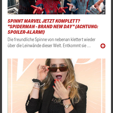
SPINNT MARVEL JETZT KOMPLETT?
"SPIDERMAN - BRAND NEW DAY" (ACHTUNG:
SPOILER-ALARM!)
Die freundliche Spinne von nebenan klettert wieder
über die Leinwände dieser Welt. Entkommt sie …