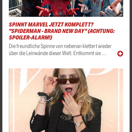
SPINNT MARVEL JETZT KOMPLETT?
"SPIDERMAN - BRAND NEW DAY" (ACHTUNG:
SPOILER-ALARM!)
Die freundliche Spinne von nebenan klettert wieder
über die Leinwände dieser Welt. Entkommt sie …