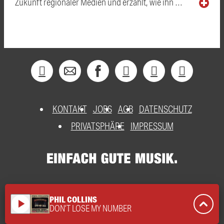
Zukunft regionaler Medien und erzählt, wie ihn …
KONTAKT
JOBS
AGB
DATENSCHUTZ
PRIVATSPHÄRE
IMPRESSUM
PHIL COLLINS
play_arrow
DON'T LOSE MY NUMBER