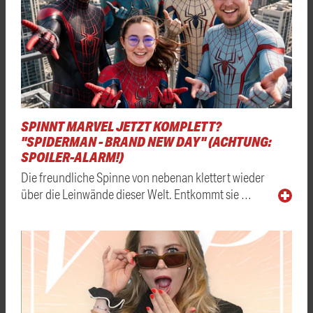
SPINNT MARVEL JETZT KOMPLETT?
"SPIDERMAN - BRAND NEW DAY" (ACHTUNG:
SPOILER-ALARM!)
Die freundliche Spinne von nebenan klettert wieder
über die Leinwände dieser Welt. Entkommt sie …