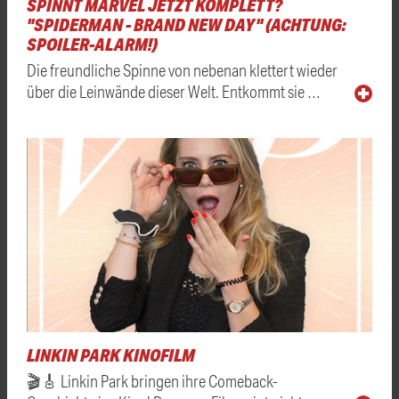
SPINNT MARVEL JETZT KOMPLETT?
"SPIDERMAN - BRAND NEW DAY" (ACHTUNG:
SPOILER-ALARM!)
Die freundliche Spinne von nebenan klettert wieder
über die Leinwände dieser Welt. Entkommt sie …
LINKIN PARK KINOFILM
🎬🎸 Linkin Park bringen ihre Comeback-