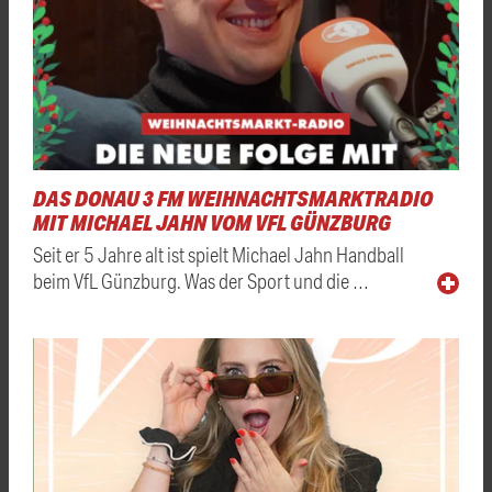
DAS DONAU 3 FM WEIHNACHTSMARKTRADIO
MIT MICHAEL JAHN VOM VFL GÜNZBURG
Seit er 5 Jahre alt ist spielt Michael Jahn Handball
beim VfL Günzburg. Was der Sport und die …