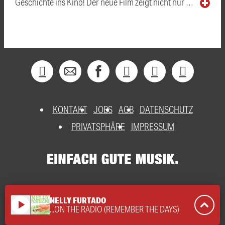
Geschichte ins Kino! Der neue Film zeigt nicht nur …
KONTAKT
JOBS
AGB
DATENSCHUTZ
PRIVATSPHÄRE
IMPRESSUM
NELLY FURTADO
play_arrow
...ON THE RADIO (REMEMBER THE DAYS)