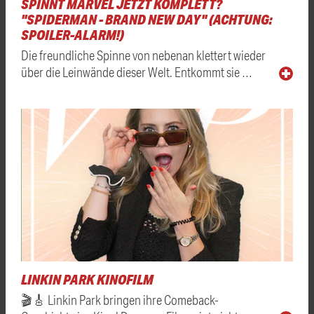
SPINNT MARVEL JETZT KOMPLETT?
"SPIDERMAN - BRAND NEW DAY" (ACHTUNG:
SPOILER-ALARM!)
Die freundliche Spinne von nebenan klettert wieder
über die Leinwände dieser Welt. Entkommt sie …
LINKIN PARK KINOFILM
🎬🎸 Linkin Park bringen ihre Comeback-