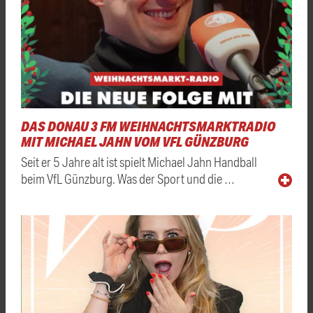
DAS DONAU 3 FM WEIHNACHTSMARKTRADIO
MIT MICHAEL JAHN VOM VFL GÜNZBURG
Seit er 5 Jahre alt ist spielt Michael Jahn Handball
beim VfL Günzburg. Was der Sport und die …