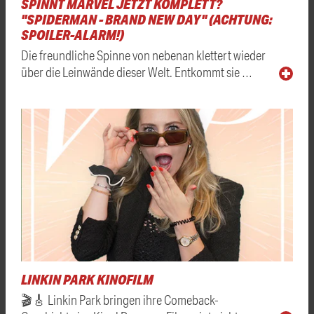
SPINNT MARVEL JETZT KOMPLETT?
"SPIDERMAN - BRAND NEW DAY" (ACHTUNG:
SPOILER-ALARM!)
Die freundliche Spinne von nebenan klettert wieder
über die Leinwände dieser Welt. Entkommt sie …
LINKIN PARK KINOFILM
🎬🎸 Linkin Park bringen ihre Comeback-