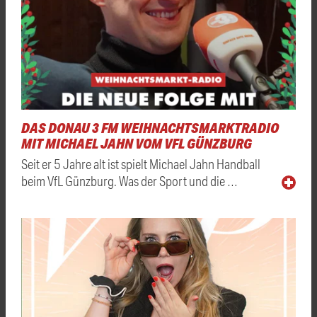
DAS DONAU 3 FM WEIHNACHTSMARKTRADIO
MIT MICHAEL JAHN VOM VFL GÜNZBURG
Seit er 5 Jahre alt ist spielt Michael Jahn Handball
beim VfL Günzburg. Was der Sport und die …