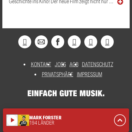
Geschichte ins Kino! Der neue Film zeigt nicht nur …
KONTAKT
JOBS
AGB
DATENSCHUTZ
PRIVATSPHÄRE
IMPRESSUM
MARK FORSTER
play_arrow
194 LÄNDER