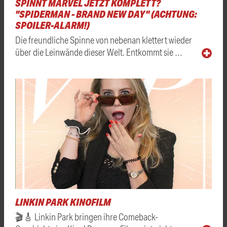
SPINNT MARVEL JETZT KOMPLETT?
"SPIDERMAN - BRAND NEW DAY" (ACHTUNG:
SPOILER-ALARM!)
Die freundliche Spinne von nebenan klettert wieder
über die Leinwände dieser Welt. Entkommt sie …
LINKIN PARK KINOFILM
🎬🎸 Linkin Park bringen ihre Comeback-