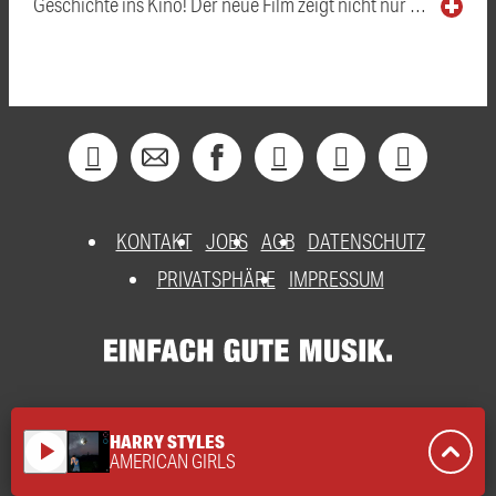
Geschichte ins Kino! Der neue Film zeigt nicht nur …
KONTAKT
JOBS
AGB
DATENSCHUTZ
PRIVATSPHÄRE
IMPRESSUM
HARRY STYLES
play_arrow
AMERICAN GIRLS