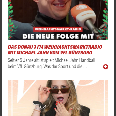
DAS DONAU 3 FM WEIHNACHTSMARKTRADIO
MIT MICHAEL JAHN VOM VFL GÜNZBURG
Seit er 5 Jahre alt ist spielt Michael Jahn Handball
beim VfL Günzburg. Was der Sport und die …