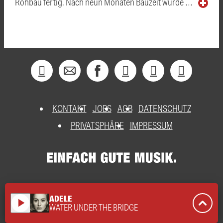
Rohbau fertig. Nach neun Monaten Bauzeit wurde …
KONTAKT
JOBS
AGB
DATENSCHUTZ
PRIVATSPHÄRE
IMPRESSUM
ADELE
play_arrow
WATER UNDER THE BRIDGE