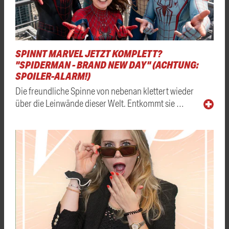
SPINNT MARVEL JETZT KOMPLETT?
"SPIDERMAN - BRAND NEW DAY" (ACHTUNG:
SPOILER-ALARM!)
Die freundliche Spinne von nebenan klettert wieder
über die Leinwände dieser Welt. Entkommt sie …