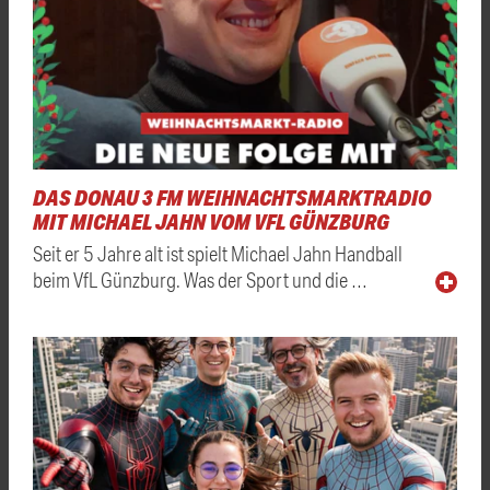
DAS DONAU 3 FM WEIHNACHTSMARKTRADIO
MIT MICHAEL JAHN VOM VFL GÜNZBURG
Seit er 5 Jahre alt ist spielt Michael Jahn Handball
beim VfL Günzburg. Was der Sport und die …