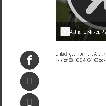
Aktuelle Blitzer, 
play_arrow
Einfach gut informiert: Alle 
Telefon (0800 0 490400) ode