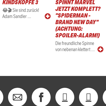
KINDSKÖPFE 3
SPINNT MARVEL
RADIO
JETZT KOMPLETT?
😂🎬 Sie sind zurück!
"SPIDERMAN -
Adam Sandler …
BRAND NEW DAY"
(ACHTUNG:
SPOILER-ALARM!)
Die freundliche Spinne
von nebenan klettert …