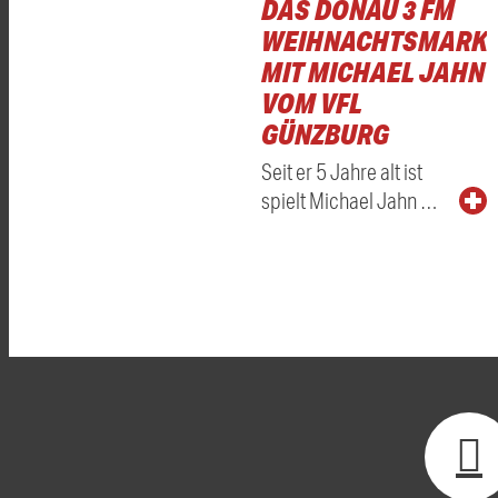
DAS DONAU 3 FM
WEIHNACHTSMARKT
MIT MICHAEL JAHN
VOM VFL
GÜNZBURG
Seit er 5 Jahre alt ist
spielt Michael Jahn …