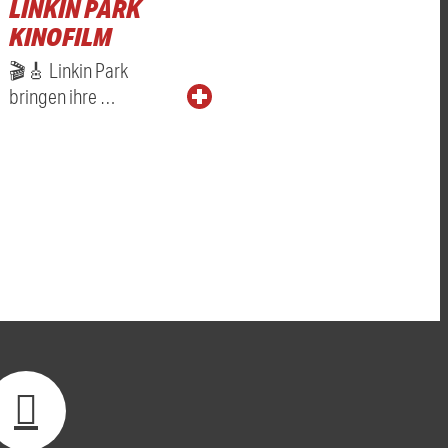
LINKIN PARK
KINOFILM
🎬🎸 Linkin Park
bringen ihre …