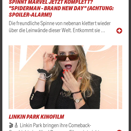
SPINNT MARVEL JETZT KOMPLETT?
"SPIDERMAN - BRAND NEW DAY" (ACHTUNG:
SPOILER-ALARM!)
Die freundliche Spinne von nebenan klettert wieder
über die Leinwände dieser Welt. Entkommt sie …
LINKIN PARK KINOFILM
🎬🎸 Linkin Park bringen ihre Comeback-