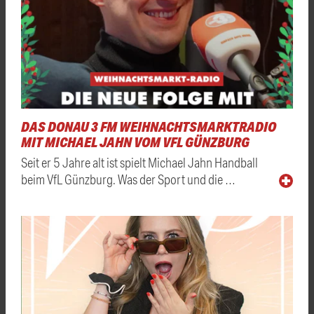
DAS DONAU 3 FM WEIHNACHTSMARKTRADIO
MIT MICHAEL JAHN VOM VFL GÜNZBURG
Seit er 5 Jahre alt ist spielt Michael Jahn Handball
beim VfL Günzburg. Was der Sport und die …