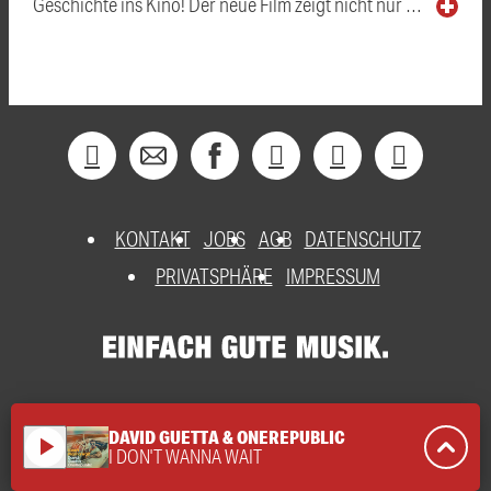
Geschichte ins Kino! Der neue Film zeigt nicht nur …
KONTAKT
JOBS
AGB
DATENSCHUTZ
PRIVATSPHÄRE
IMPRESSUM
DAVID GUETTA & ONEREPUBLIC
play_arrow
I DON'T WANNA WAIT