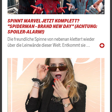
SPINNT MARVEL JETZT KOMPLETT?
"SPIDERMAN - BRAND NEW DAY" (ACHTUNG:
SPOILER-ALARM!)
Die freundliche Spinne von nebenan klettert wieder
über die Leinwände dieser Welt. Entkommt sie …