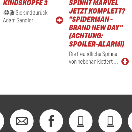
KINDSKÖPFE 3
SPINNT MARVEL
RADIO
JETZT KOMPLETT?
😂🎬 Sie sind zurück!
"SPIDERMAN -
Adam Sandler …
BRAND NEW DAY"
(ACHTUNG:
SPOILER-ALARM!)
Die freundliche Spinne
von nebenan klettert …