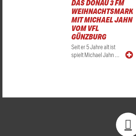
DAS DONAU 3 FM
WEIHNACHTSMARKT
MIT MICHAEL JAHN
VOM VFL
GÜNZBURG
Seit er 5 Jahre alt ist
spielt Michael Jahn …