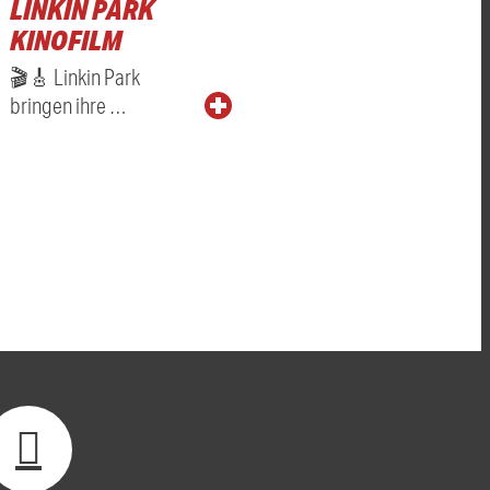
LINKIN PARK
KINOFILM
🎬🎸 Linkin Park
bringen ihre …