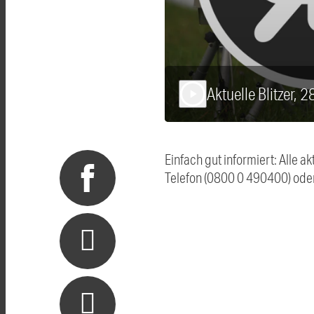
Aktuelle Blitzer, 
play_arrow
Einfach gut informiert: Alle 
Telefon (0800 0 490400) ode