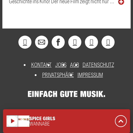
Geschichte ins Kino! Der neue Film zeigt nicht nur …
KONTAKT
JOBS
AGB
DATENSCHUTZ
PRIVATSPHÄRE
IMPRESSUM
SPICE GIRLS
play_arrow
WANNABE