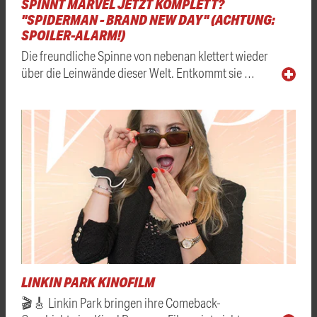
SPINNT MARVEL JETZT KOMPLETT?
"SPIDERMAN - BRAND NEW DAY" (ACHTUNG:
SPOILER-ALARM!)
Die freundliche Spinne von nebenan klettert wieder
über die Leinwände dieser Welt. Entkommt sie …
LINKIN PARK KINOFILM
🎬🎸 Linkin Park bringen ihre Comeback-