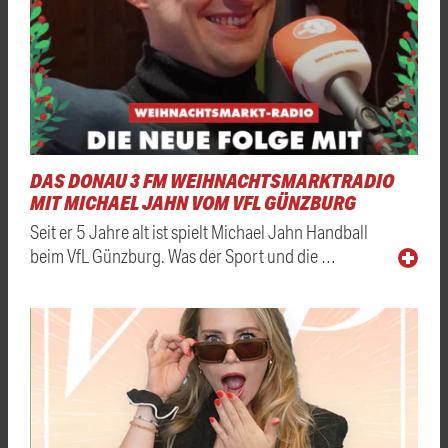
DAS DONAU 3 FM WEIHNACHTSMARKTRADIO
MIT MICHAEL JAHN VOM VFL GÜNZBURG
Seit er 5 Jahre alt ist spielt Michael Jahn Handball
beim VfL Günzburg. Was der Sport und die …