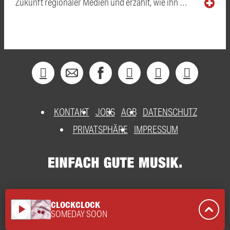
Zukunft regionaler Medien und erzählt, wie ihn …
KONTAKT
JOBS
AGB
DATENSCHUTZ
PRIVATSPHÄRE
IMPRESSUM
CLOCKCLOCK
play_arrow
SOMEDAY SOON