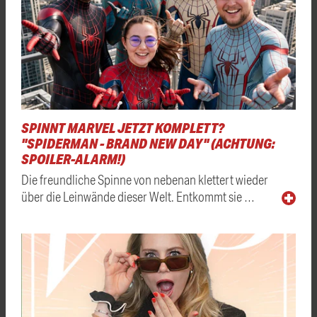
SPINNT MARVEL JETZT KOMPLETT?
"SPIDERMAN - BRAND NEW DAY" (ACHTUNG:
SPOILER-ALARM!)
Die freundliche Spinne von nebenan klettert wieder
über die Leinwände dieser Welt. Entkommt sie …