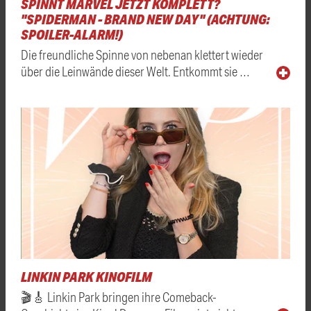
SPINNT MARVEL JETZT KOMPLETT?
"SPIDERMAN - BRAND NEW DAY" (ACHTUNG:
SPOILER-ALARM!)
Die freundliche Spinne von nebenan klettert wieder
über die Leinwände dieser Welt. Entkommt sie …
LINKIN PARK KINOFILM
🎬🎸 Linkin Park bringen ihre Comeback-