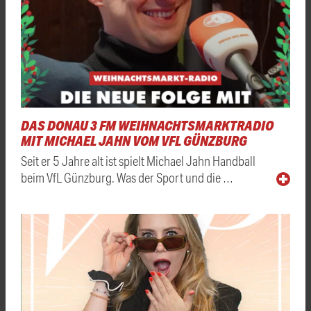
DAS DONAU 3 FM WEIHNACHTSMARKTRADIO
MIT MICHAEL JAHN VOM VFL GÜNZBURG
Seit er 5 Jahre alt ist spielt Michael Jahn Handball
beim VfL Günzburg. Was der Sport und die …