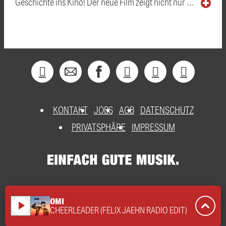
Geschichte ins Kino! Der neue Film zeigt nicht nur …
KONTAKT
JOBS
AGB
DATENSCHUTZ
PRIVATSPHÄRE
IMPRESSUM
OMI
play_arrow
CHEERLEADER (FELIX JAEHN RADIO EDIT)