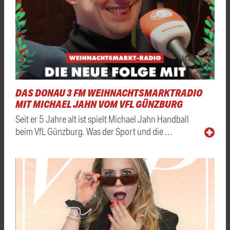
DAS DONAU 3 FM WEIHNACHTSMARKTRADIO
MIT MICHAEL JAHN VOM VFL GÜNZBURG
Seit er 5 Jahre alt ist spielt Michael Jahn Handball
beim VfL Günzburg. Was der Sport und die …