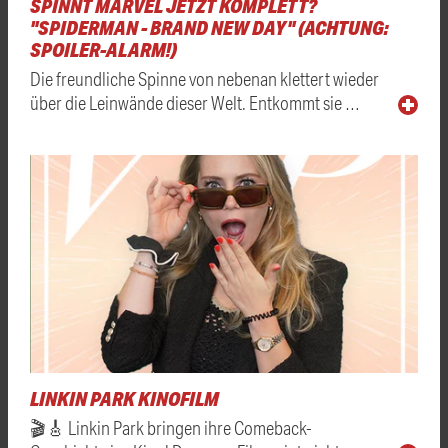
SPINNT MARVEL JETZT KOMPLETT?
"SPIDERMAN - BRAND NEW DAY" (ACHTUNG:
SPOILER-ALARM!)
Die freundliche Spinne von nebenan klettert wieder
über die Leinwände dieser Welt. Entkommt sie …
LINKIN PARK KINOFILM
🎬🎸 Linkin Park bringen ihre Comeback-