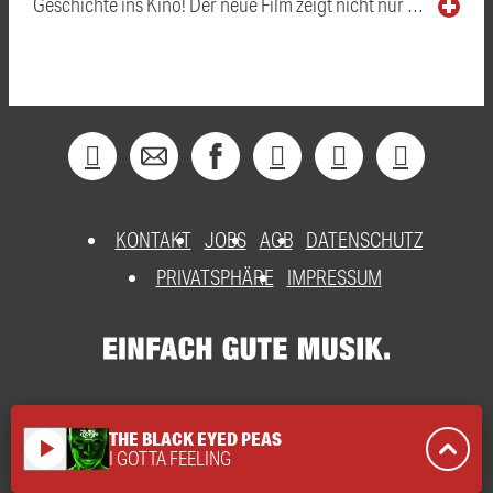
Geschichte ins Kino! Der neue Film zeigt nicht nur …
KONTAKT
JOBS
AGB
DATENSCHUTZ
PRIVATSPHÄRE
IMPRESSUM
THE BLACK EYED PEAS
play_arrow
I GOTTA FEELING