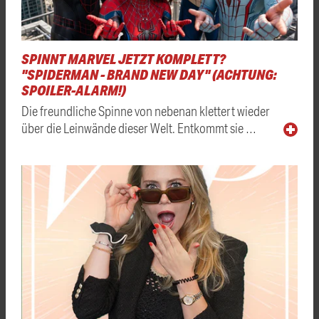
SPINNT MARVEL JETZT KOMPLETT?
"SPIDERMAN - BRAND NEW DAY" (ACHTUNG:
SPOILER-ALARM!)
Die freundliche Spinne von nebenan klettert wieder
über die Leinwände dieser Welt. Entkommt sie …