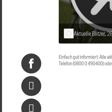
Aktuelle Blitzer, 
play_arrow
Einfach gut informiert: Alle 
Telefon (0800 0 490400) ode