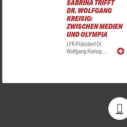
SABRINA TRIFFT
DR. WOLFGANG
KREISIG:
ZWISCHEN MEDIEN
UND OLYMPIA
LFK-Präsident Dr.
Wolfgang Kreisig …