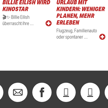
BILLIE EILISH WIRD
URLAUB MIT
KINOSTAR
KINDERN: WENIGER
PLANEN, MEHR
🎬✨ Billie Eilish
ERLEBEN
überrascht ihre …
Flugzeug, Familienauto
oder spontaner …