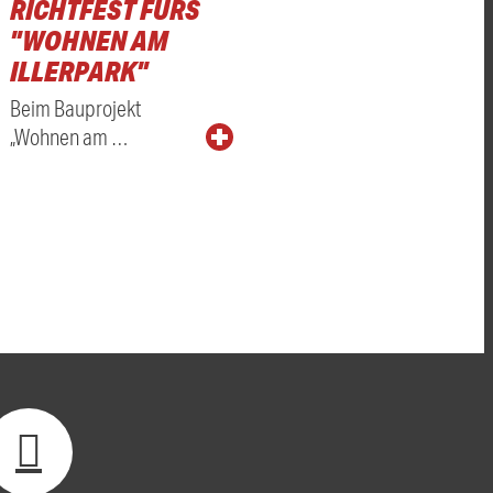
RICHTFEST FÜRS
"WOHNEN AM
ILLERPARK"
Beim Bauprojekt
„Wohnen am …