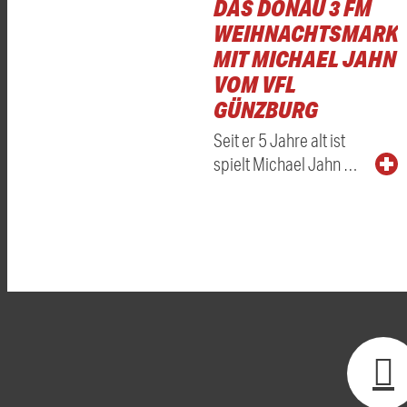
DAS DONAU 3 FM
WEIHNACHTSMARKT
MIT MICHAEL JAHN
VOM VFL
GÜNZBURG
Seit er 5 Jahre alt ist
spielt Michael Jahn …