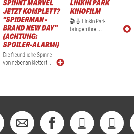
SPINNT MARVEL
LINKIN PARK
RADIO
JETZT KOMPLETT?
KINOFILM
"SPIDERMAN -
🎬🎸 Linkin Park
BRAND NEW DAY"
bringen ihre …
(ACHTUNG:
SPOILER-ALARM!)
Die freundliche Spinne
von nebenan klettert …