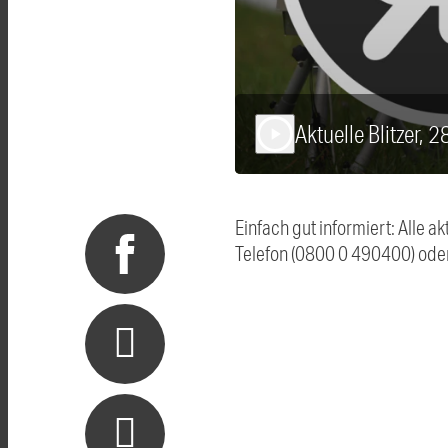
Aktuelle Blitzer, 
play_arrow
Einfach gut informiert: Alle 
Telefon (0800 0 490400) ode