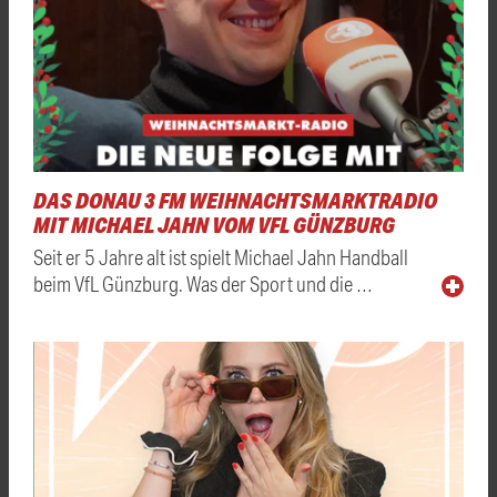
DAS DONAU 3 FM WEIHNACHTSMARKTRADIO
MIT MICHAEL JAHN VOM VFL GÜNZBURG
Seit er 5 Jahre alt ist spielt Michael Jahn Handball
beim VfL Günzburg. Was der Sport und die …