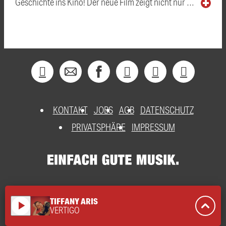
Geschichte ins Kino! Der neue Film zeigt nicht nur …
KONTAKT
JOBS
AGB
DATENSCHUTZ
PRIVATSPHÄRE
IMPRESSUM
TIFFANY ARIS
play_arrow
VERTIGO