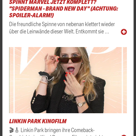
SPINNT MARVEL JETZT KOMPLETT?
"SPIDERMAN - BRAND NEW DAY" (ACHTUNG:
SPOILER-ALARM!)
Die freundliche Spinne von nebenan klettert wieder
über die Leinwände dieser Welt. Entkommt sie …
LINKIN PARK KINOFILM
🎬🎸 Linkin Park bringen ihre Comeback-