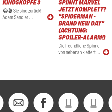
KINDSKÖPFE 3
SPINNT MARVEL
RADIO
JETZT KOMPLETT?
😂🎬 Sie sind zurück!
"SPIDERMAN -
Adam Sandler …
BRAND NEW DAY"
(ACHTUNG:
SPOILER-ALARM!)
Die freundliche Spinne
von nebenan klettert …