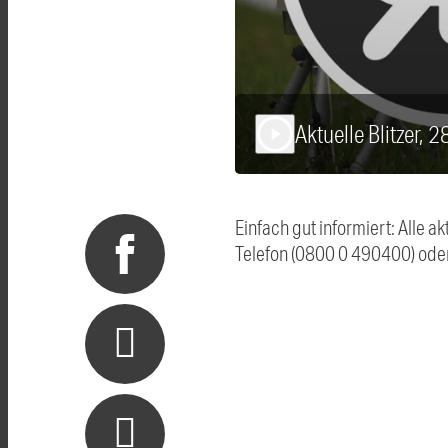
Aktuelle Blitzer, 
play_arrow
Einfach gut informiert: Alle 
Telefon (0800 0 490400) ode