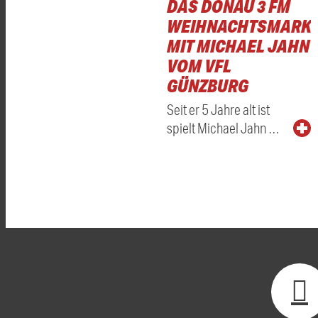
DAS DONAU 3 FM
WEIHNACHTSMARKT
MIT MICHAEL JAHN
VOM VFL
GÜNZBURG
Seit er 5 Jahre alt ist
spielt Michael Jahn …