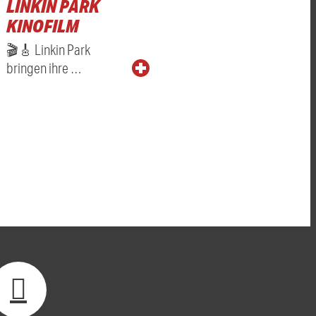
LINKIN PARK
KINOFILM
🎬🎸 Linkin Park
bringen ihre …