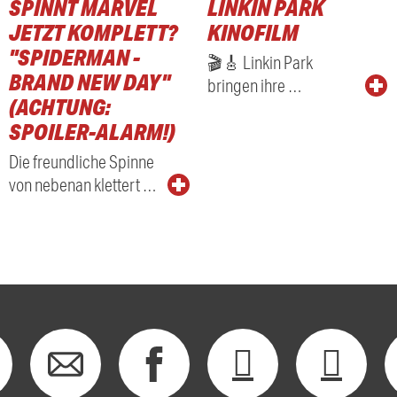
SPINNT MARVEL
LINKIN PARK
RADIO
JETZT KOMPLETT?
KINOFILM
"SPIDERMAN -
🎬🎸 Linkin Park
BRAND NEW DAY"
bringen ihre …
(ACHTUNG:
SPOILER-ALARM!)
Die freundliche Spinne
von nebenan klettert …