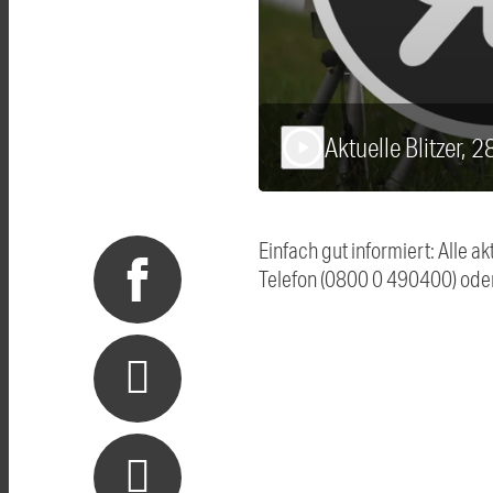
Aktuelle Blitzer, 
play_arrow
Einfach gut informiert: Alle 
Telefon (0800 0 490400) ode