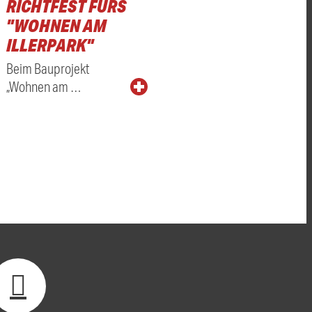
RICHTFEST FÜRS
"WOHNEN AM
ILLERPARK"
Beim Bauprojekt
„Wohnen am …