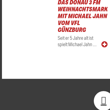
DAS DONAU 3 FM
WEIHNACHTSMARKT
MIT MICHAEL JAHN
VOM VFL
GÜNZBURG
Seit er 5 Jahre alt ist
spielt Michael Jahn …