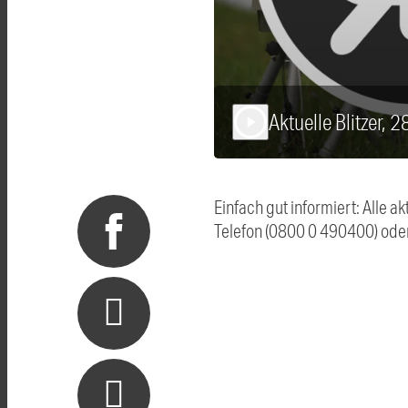
Aktuelle Blitzer, 
play_arrow
Einfach gut informiert: Alle 
Telefon (0800 0 490400) ode