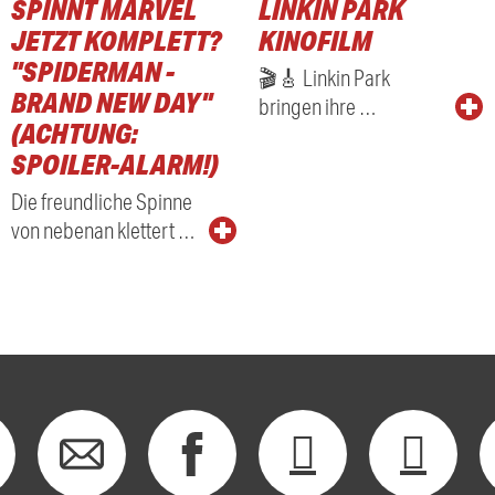
SPINNT MARVEL
LINKIN PARK
RADIO
JETZT KOMPLETT?
KINOFILM
"SPIDERMAN -
🎬🎸 Linkin Park
BRAND NEW DAY"
bringen ihre …
(ACHTUNG:
SPOILER-ALARM!)
Die freundliche Spinne
von nebenan klettert …