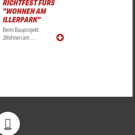
RICHTFEST FÜRS
"WOHNEN AM
ILLERPARK"
Beim Bauprojekt
„Wohnen am …