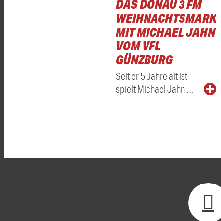
DAS DONAU 3 FM
WEIHNACHTSMARKT
MIT MICHAEL JAHN
VOM VFL
GÜNZBURG
Seit er 5 Jahre alt ist
spielt Michael Jahn …