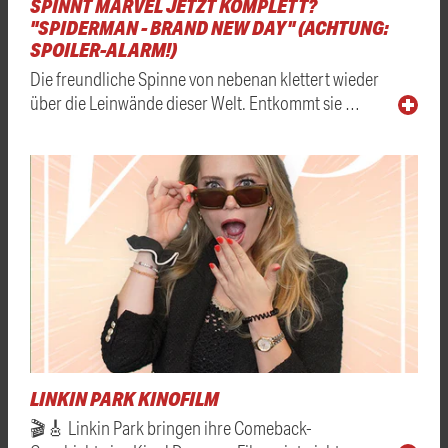
SPINNT MARVEL JETZT KOMPLETT?
"SPIDERMAN - BRAND NEW DAY" (ACHTUNG:
SPOILER-ALARM!)
Die freundliche Spinne von nebenan klettert wieder
über die Leinwände dieser Welt. Entkommt sie …
LINKIN PARK KINOFILM
🎬🎸 Linkin Park bringen ihre Comeback-