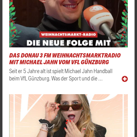
DAS DONAU 3 FM WEIHNACHTSMARKTRADIO
MIT MICHAEL JAHN VOM VFL GÜNZBURG
Seit er 5 Jahre alt ist spielt Michael Jahn Handball
beim VfL Günzburg. Was der Sport und die …