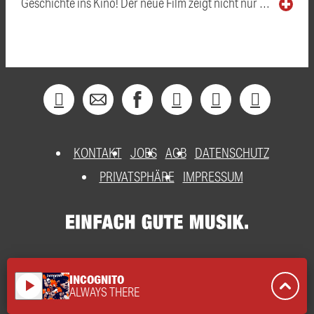
Geschichte ins Kino! Der neue Film zeigt nicht nur …
KONTAKT
JOBS
AGB
DATENSCHUTZ
PRIVATSPHÄRE
IMPRESSUM
INCOGNITO
play_arrow
ALWAYS THERE