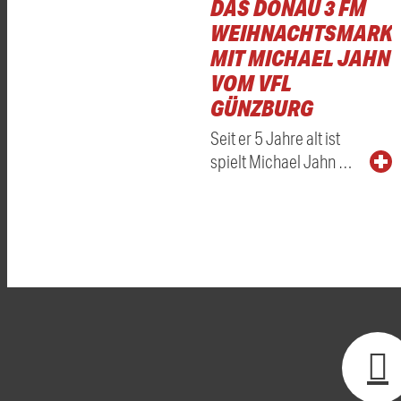
DAS DONAU 3 FM
WEIHNACHTSMARKT
MIT MICHAEL JAHN
VOM VFL
GÜNZBURG
Seit er 5 Jahre alt ist
spielt Michael Jahn …