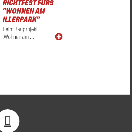
RICHTFEST FÜRS
"WOHNEN AM
ILLERPARK"
Beim Bauprojekt
„Wohnen am …