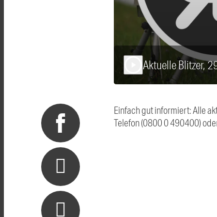
Aktuelle Blitzer, 
play_arrow
Einfach gut informiert: Alle 
Telefon (0800 0 490400) ode