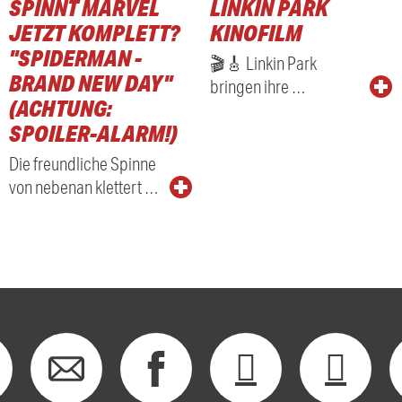
SPINNT MARVEL
LINKIN PARK
RADIO
JETZT KOMPLETT?
KINOFILM
"SPIDERMAN -
🎬🎸 Linkin Park
BRAND NEW DAY"
bringen ihre …
(ACHTUNG:
SPOILER-ALARM!)
Die freundliche Spinne
von nebenan klettert …