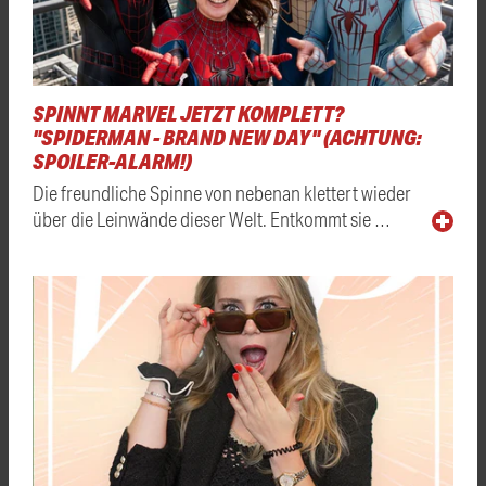
SPINNT MARVEL JETZT KOMPLETT?
"SPIDERMAN - BRAND NEW DAY" (ACHTUNG:
SPOILER-ALARM!)
Die freundliche Spinne von nebenan klettert wieder
über die Leinwände dieser Welt. Entkommt sie …