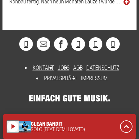
Rohbau fertig. Nach neun Monaten Bauzeit wurde …
KONTAKT
JOBS
AGB
DATENSCHUTZ
PRIVATSPHÄRE
IMPRESSUM
CLEAN BANDIT
play_arrow
SOLO (FEAT. DEMI LOVATO)