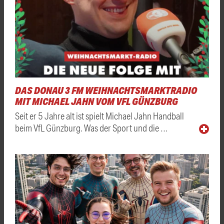
DAS DONAU 3 FM WEIHNACHTSMARKTRADIO
MIT MICHAEL JAHN VOM VFL GÜNZBURG
Seit er 5 Jahre alt ist spielt Michael Jahn Handball
beim VfL Günzburg. Was der Sport und die …