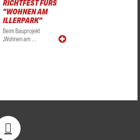
RICHTFEST FÜRS
"WOHNEN AM
ILLERPARK"
Beim Bauprojekt
„Wohnen am …