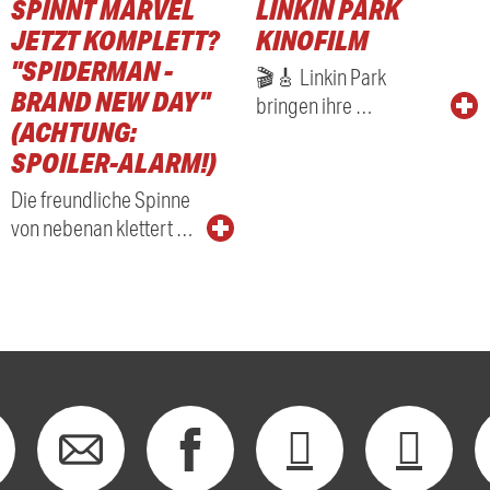
SPINNT MARVEL
LINKIN PARK
JETZT KOMPLETT?
KINOFILM
"SPIDERMAN -
🎬🎸 Linkin Park
BRAND NEW DAY"
bringen ihre …
(ACHTUNG:
SPOILER-ALARM!)
Die freundliche Spinne
von nebenan klettert …