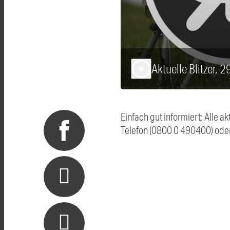
Aktuelle Blitzer, 
play_arrow
Einfach gut informiert: Alle 
Telefon (0800 0 490400) ode