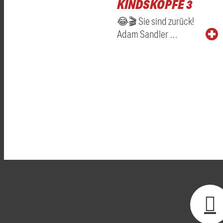
KINDSKÖPFE 3
😂🎬 Sie sind zurück!
Adam Sandler …