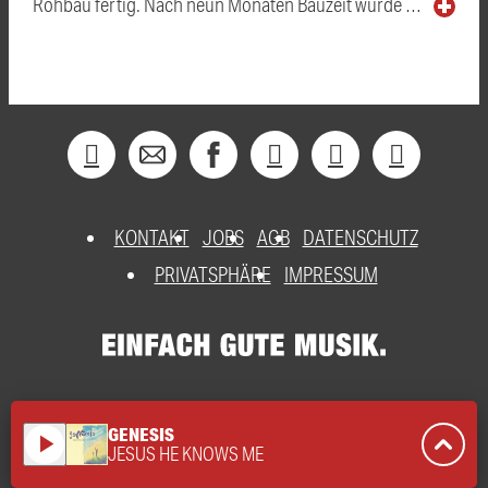
Rohbau fertig. Nach neun Monaten Bauzeit wurde …
KONTAKT
JOBS
AGB
DATENSCHUTZ
PRIVATSPHÄRE
IMPRESSUM
GENESIS
play_arrow
JESUS HE KNOWS ME