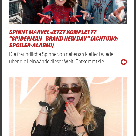
SPINNT MARVEL JETZT KOMPLETT?
"SPIDERMAN - BRAND NEW DAY" (ACHTUNG:
SPOILER-ALARM!)
Die freundliche Spinne von nebenan klettert wieder
über die Leinwände dieser Welt. Entkommt sie …