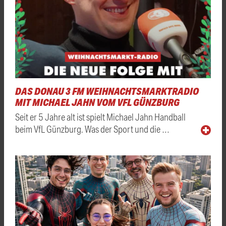
DAS DONAU 3 FM WEIHNACHTSMARKTRADIO
MIT MICHAEL JAHN VOM VFL GÜNZBURG
Seit er 5 Jahre alt ist spielt Michael Jahn Handball
beim VfL Günzburg. Was der Sport und die …