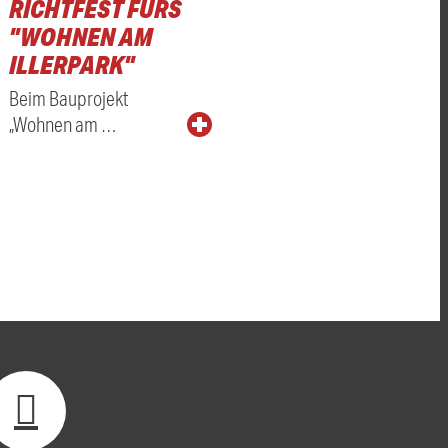
RICHTFEST FÜRS
"WOHNEN AM
ILLERPARK"
Beim Bauprojekt
„Wohnen am …