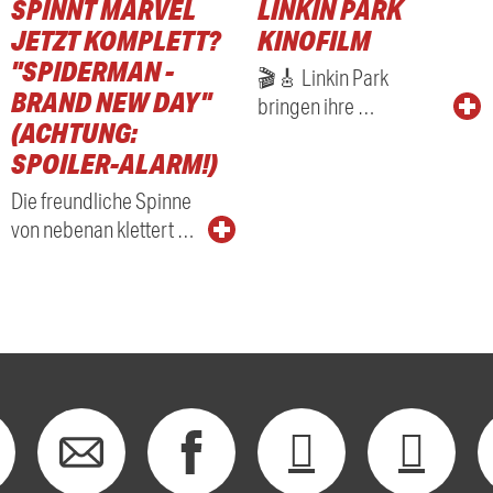
SPINNT MARVEL
LINKIN PARK
RADIO
JETZT KOMPLETT?
KINOFILM
"SPIDERMAN -
🎬🎸 Linkin Park
BRAND NEW DAY"
bringen ihre …
(ACHTUNG:
SPOILER-ALARM!)
Die freundliche Spinne
von nebenan klettert …