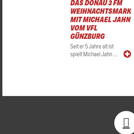
DAS DONAU 3 FM
WEIHNACHTSMARKT
MIT MICHAEL JAHN
VOM VFL
GÜNZBURG
Seit er 5 Jahre alt ist
spielt Michael Jahn …