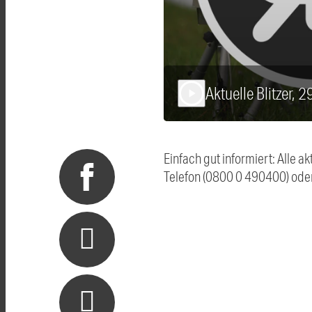
Aktuelle Blitzer, 
play_arrow
Einfach gut informiert: Alle 
Telefon (0800 0 490400) ode