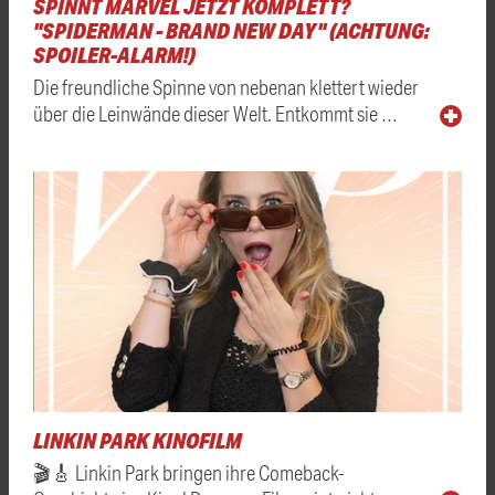
SPINNT MARVEL JETZT KOMPLETT?
"SPIDERMAN - BRAND NEW DAY" (ACHTUNG:
SPOILER-ALARM!)
Die freundliche Spinne von nebenan klettert wieder
über die Leinwände dieser Welt. Entkommt sie …
LINKIN PARK KINOFILM
🎬🎸 Linkin Park bringen ihre Comeback-