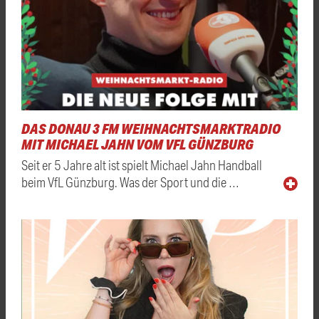
DAS DONAU 3 FM WEIHNACHTSMARKTRADIO
MIT MICHAEL JAHN VOM VFL GÜNZBURG
Seit er 5 Jahre alt ist spielt Michael Jahn Handball
beim VfL Günzburg. Was der Sport und die …