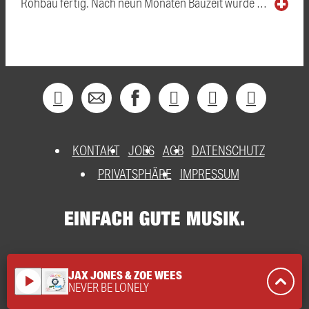
Rohbau fertig. Nach neun Monaten Bauzeit wurde …
KONTAKT
JOBS
AGB
DATENSCHUTZ
PRIVATSPHÄRE
IMPRESSUM
JAX JONES & ZOE WEES
play_arrow
NEVER BE LONELY