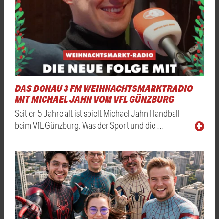
DAS DONAU 3 FM WEIHNACHTSMARKTRADIO
MIT MICHAEL JAHN VOM VFL GÜNZBURG
Seit er 5 Jahre alt ist spielt Michael Jahn Handball
beim VfL Günzburg. Was der Sport und die …