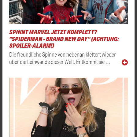
SPINNT MARVEL JETZT KOMPLETT?
"SPIDERMAN - BRAND NEW DAY" (ACHTUNG:
SPOILER-ALARM!)
Die freundliche Spinne von nebenan klettert wieder
über die Leinwände dieser Welt. Entkommt sie …